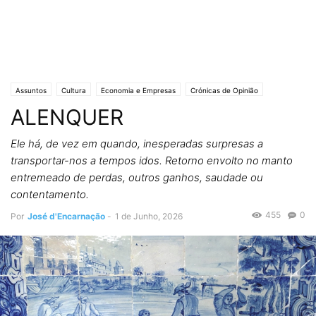
Assuntos
Cultura
Economia e Empresas
Crónicas de Opinião
ALENQUER
HISTÓRIAS...
Lifestyle & Gadgets
Editorias
SOCIEDADE
Ele há, de vez em quando, inesperadas surpresas a
transportar-nos a tempos idos. Retorno envolto no manto
entremeado de perdas, outros ganhos, saudade ou
contentamento.
455
0
Por
José d'Encarnação
-
1 de Junho, 2026