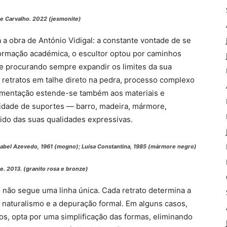
e Carvalho
. 2022 (jesmonite)
a obra de António Vidigal: a constante vontade de se
formação académica, o escultor optou por caminhos
e procurando sempre expandir os limites da sua
e retratos em talhe direto na pedra, processo complexo
imentação estende-se também aos materiais e
sidade de suportes — barro, madeira, mármore,
tido das suas qualidades expressivas.
sabel Azevedo
, 1961 (mogno);
Luísa Constantina
, 1985 (mármore negro)
e. 2013
. (granito rosa e bronze)
al não segue uma linha única. Cada retrato determina a
 naturalismo e a depuração formal. Em alguns casos,
os, opta por uma simplificação das formas, eliminando