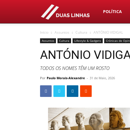
Duas
POLÍTICA
Início
Assuntos
Cultura
ANTÓNIO VIDIGAL
Linhas
Assuntos
Cultura
Lifestyle & Gadgets
Crónicas de Opin
ANTÓNIO VIDIG
TODOS OS NOMES TÊM UM ROSTO
Por
Paulo Morais-Alexandre
-
31 de Maio, 2026