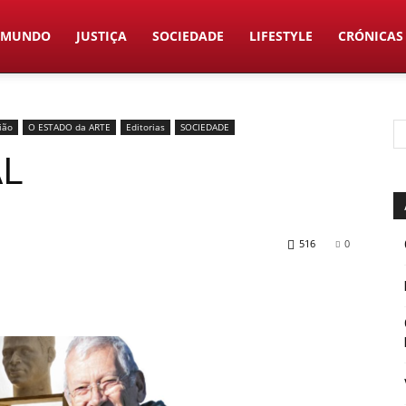
MUNDO
JUSTIÇA
SOCIEDADE
LIFESTYLE
CRÓNICAS
ião
O ESTADO da ARTE
Editorias
SOCIEDADE
AL
516
0