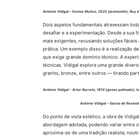
António Vidigal –
Eunice Muñoz
, 2022 (jesmonite);
Ruy d
Dois aspetos fundamentais atravessam toda 
desafiar e a experimentação. Desde a sua 
mais exigentes, recusando soluções fáceis 
prática. Um exemplo disso é a realização d
que exige grande domínio técnico. A exper
técnicas. Vidigal explora uma grande diver
granito, bronze, entre outros — tirando par
António Vidigal –
Artur Barreto
, 1974 (gesso patinado);
I
António Vidigal –
Garcia de Resend
Do ponto de vista estético, a obra de Vidig
abordagem adotada, podendo variar entre o
aproxima-se de uma tradição realista; noutr