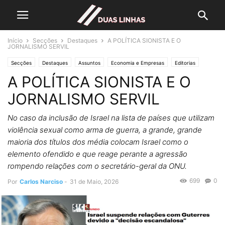
Início
Secções
Destaques
A POLÍTICA SIONISTA E O
JORNALISMO SERVIL
Secções
Destaques
Assuntos
Economia e Empresas
Editorias
A POLÍTICA SIONISTA E O
JUSTIÇA
Lifestyle & Gadgets
MUNDO
Crónicas de Opinião
O ESTADO da ARTE
Política
JORNALISMO SERVIL
No caso da inclusão de Israel na lista de países que utilizam
violência sexual como arma de guerra, a grande, grande
maioria dos títulos dos média colocam Israel como o
elemento ofendido e que reage perante a agressão
rompendo relações com o secretário-geral da ONU.
699
0
Por
Carlos Narciso
-
31 de Maio, 2026