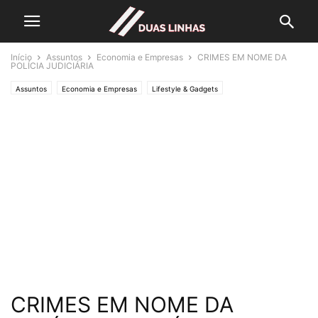
Início
Assuntos
Economia e Empresas
CRIMES EM NOME DA
POLÍCIA JUDICIÁRIA
Assuntos
Economia e Empresas
Lifestyle & Gadgets
Crónicas de Opinião
O ESTADO da ARTE
Polícias & Ladrões
Editorias
SOCIEDADE
CRIMES EM NOME DA