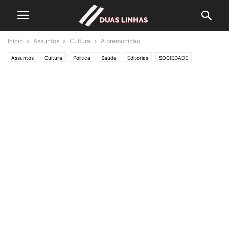
Início
Assuntos
Cultura
A premonição
Assuntos
Cultura
Política
Saúde
Editorias
SOCIEDADE