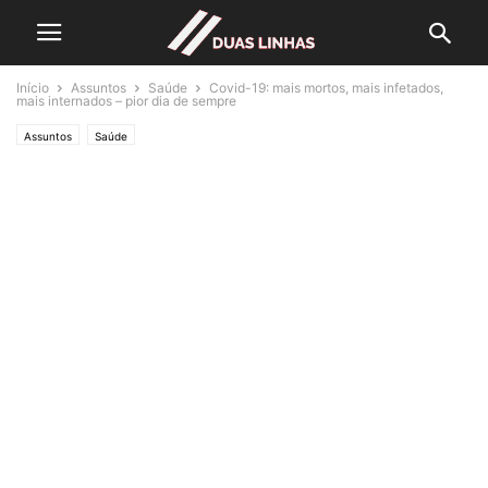
Início
Assuntos
Saúde
Covid-19: mais mortos, mais infetados,
mais internados – pior dia de sempre
Assuntos
Saúde