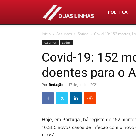
Duas
POLÍTICA
Início
Assuntos
Saúde
Covid-19: 152 mortes, L
Linhas
Assuntos
Saúde
Covid-19: 152 mo
doentes para o A
Por
Redação
-
17 de Janeiro, 2021
Hoje, em Portugal, há registo de 152 mortes
10.385 novos casos de infeção com o novo 
(DGS).