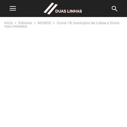
Início
Editorias
MUNDO
Covid-19: municípios de Lisboa e Sintra
mais infetados