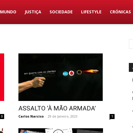
MUNDO
JUSTIÇA
SOCIEDADE
LIFESTYLE
CRÓNICAS
ASSALTO ‘À MÃO ARMADA’
Carlos Narciso
-
29 de Janeiro, 2023
1
0