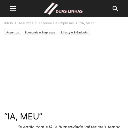
Início
Assuntos
Economia e Empresas
“IA, MEU”
Assuntos
Economia e Empresas
Lifestyle & Gadgets
Crónicas de Opinião
O ESTADO da ARTE
Editorias
POLÍTICA
SOCIEDADE
“IA, MEU”
… “e então com a IA, a humanidade vai ter mais tempo