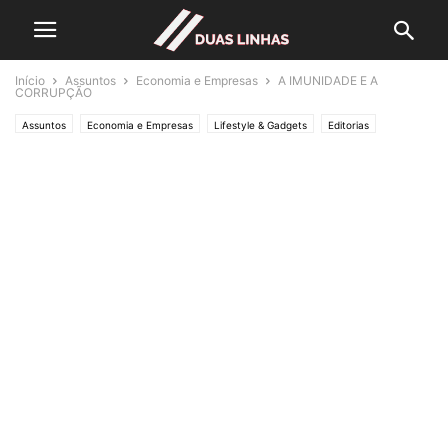
Início
Assuntos
Economia e Empresas
A IMUNIDADE E A
CORRUPÇÃO
Assuntos
Economia e Empresas
Lifestyle & Gadgets
Editorias
MUNDO
Polícias & Ladrões
Política
Saúde