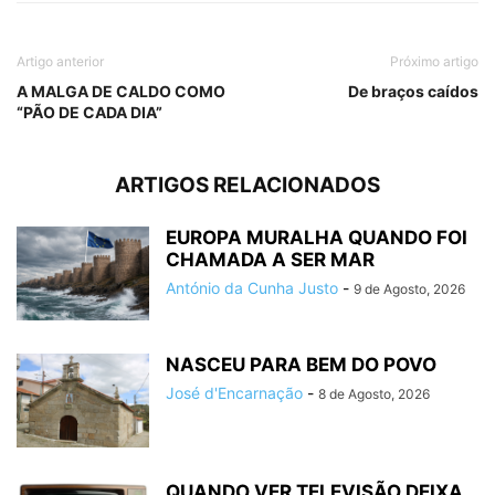
Artigo anterior
Próximo artigo
A MALGA DE CALDO COMO
De braços caídos
“PÃO DE CADA DIA”
ARTIGOS RELACIONADOS
EUROPA MURALHA QUANDO FOI
CHAMADA A SER MAR
António da Cunha Justo
-
9 de Agosto, 2026
NASCEU PARA BEM DO POVO
José d'Encarnação
-
8 de Agosto, 2026
QUANDO VER TELEVISÃO DEIXA