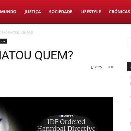
MUNDO
JUSTIÇA
SOCIEDADE
LIFESTYLE
CRÓNICAS
QUEM MATOU QUEM?
tica
MATOU QUEM?
2325
0