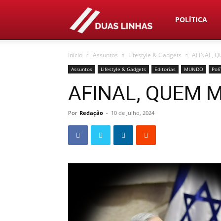
Duas
POLÍTICA
Início
Assuntos
Lifestyle & Gadgets
AFINAL, 
Linhas
Assuntos
Lifestyle & Gadgets
Editorias
MUNDO
Polí
AFINAL, QUEM 
Por
Redação
-
10 de Julho, 2024