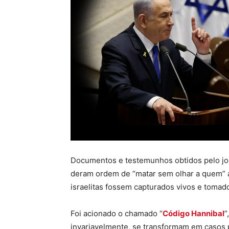
Documentos e testemunhos obtidos pelo jorn
deram ordem de “matar sem olhar a quem” a f
israelitas fossem capturados vivos e tomad
Foi acionado o chamado “
Código Hannibal
”
invariavelmente, se transformam em casos po