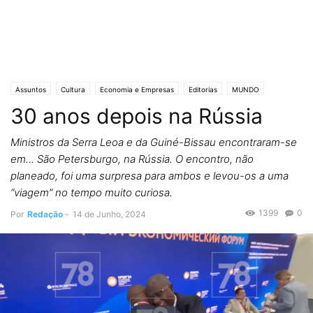
Assuntos
Cultura
Economia e Empresas
Editorias
MUNDO
30 anos depois na Rússia
Política
Ministros da Serra Leoa e da Guiné-Bissau encontraram-se
em... São Petersburgo, na Rússia. O encontro, não
planeado, foi uma surpresa para ambos e levou-os a uma
“viagem” no tempo muito curiosa.
1399
0
Por
Redação
-
14 de Junho, 2024