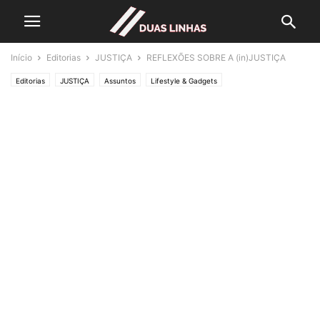
Início
Editorias
JUSTIÇA
REFLEXÕES SOBRE A (in)JUSTIÇA
Editorias
JUSTIÇA
Assuntos
Lifestyle & Gadgets
Crónicas de Opinião
NA OUTRA MARGEM
Polícias & Ladrões
SOCIEDADE