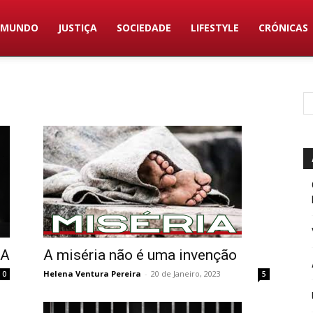
MUNDO
JUSTIÇA
SOCIEDADE
LIFESTYLE
CRÓNICAS
A miséria não é uma invenção
ÇA
Helena Ventura Pereira
-
20 de Janeiro, 2023
5
0