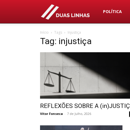
Duas
POLÍTICA
Início
Tags
Injustiça
Linhas
Tag: injustiça
REFLEXÕES SOBRE A (in)JUSTI
Vítor Fonseca
-
7 de Julho, 2026