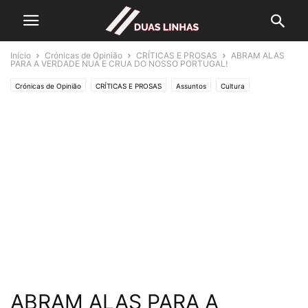
Início
Crónicas de Opinião
CRÍTICAS E PROSAS
ABRAM ALAS
PARA A VERDADE NUA E CRUA DO NOSSO PORTUGAL!
Crónicas de Opinião
CRÍTICAS E PROSAS
Assuntos
Cultura
Desporto
Economia e Empresas
Lifestyle & Gadgets
Política
Editorias
SOCIEDADE
ABRAM ALAS PARA A