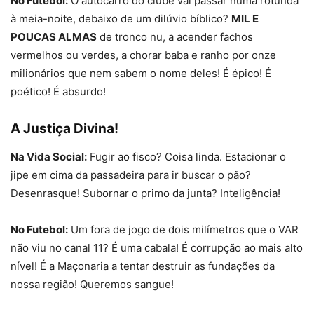
No Futebol:
O autocarro do clube vai passar numa rotunda
à meia-noite, debaixo de um dilúvio bíblico?
MIL E
POUCAS ALMAS
de tronco nu, a acender fachos
vermelhos ou verdes, a chorar baba e ranho por onze
milionários que nem sabem o nome deles! É épico! É
poético! É absurdo!
A Justiça Divina!
Na Vida Social:
Fugir ao fisco? Coisa linda. Estacionar o
jipe em cima da passadeira para ir buscar o pão?
Desenrasque! Subornar o primo da junta? Inteligência!
No Futebol:
Um fora de jogo de dois milímetros que o VAR
não viu no canal 11? É uma cabala! É corrupção ao mais alto
nível! É a Maçonaria a tentar destruir as fundações da
nossa região! Queremos sangue!