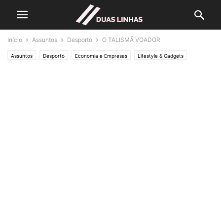
Início
Assuntos
Desporto
O TALISMÃ VOADOR
Assuntos
Desporto
Economia e Empresas
Lifestyle & Gadgets
Crónicas de Opinião
O ESTADO da ARTE
Política
Editorias
POLÍTICA
SOCIEDADE