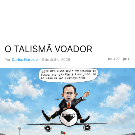
O TALISMÃ VOADOR
427
0
Por
Carlos Narciso
-
8 de Julho, 2026