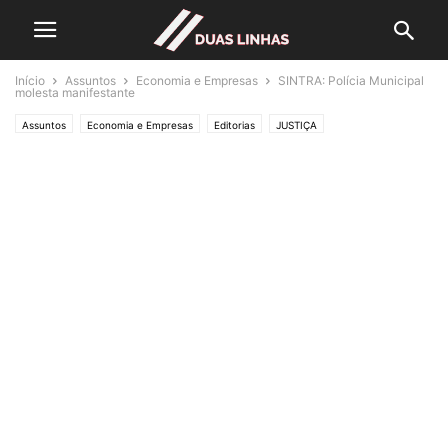
Início
Assuntos
Economia e Empresas
SINTRA: Polícia Municipal
molesta manifestante
Assuntos
Economia e Empresas
Editorias
JUSTIÇA
Lifestyle & Gadgets
Crónicas de Opinião
O ESTADO da ARTE
Polícias & Ladrões
SOCIEDADE