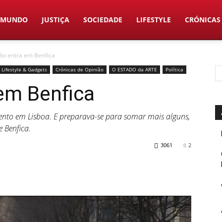
MUNDO
JUSTIÇA
SOCIEDADE
LIFESTYLE
CRÓNICAS
ão entra em Benfica
Lifestyle & Gadgets
Crónicas de Opinião
O ESTADO da ARTE
Política
em Benfica
ento em Lisboa. E preparava-se para somar mais alguns,
 Benfica.
3061
2