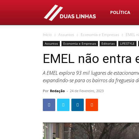
Duas
POLÍTICA
Início
Assuntos
Economia e Empresas
EMEL n
Linhas
Assuntos
Economia e Empresas
Editorias
LIFESTYLE
EMEL não entra 
A EMEL explora 93 mil lugares de estacionam
expandindo-se para os bairros da freguesia de
Por
Redação
-
24 de Fevereiro, 2023