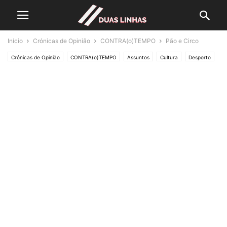
Início
Crónicas de Opinião
CONTRA(o)TEMPO
Pão e Circo
Crónicas de Opinião
CONTRA(o)TEMPO
Assuntos
Cultura
Desporto
Economia e Empresas
Lifestyle & Gadgets
Política
Editorias
SOCIEDADE