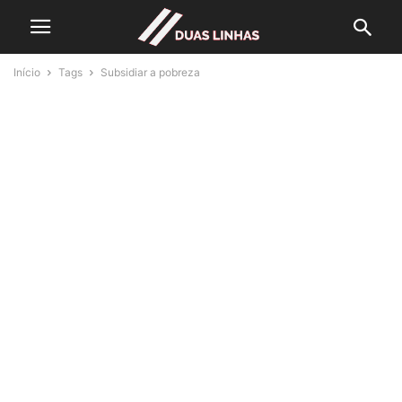
Início
Tags
Subsidiar a pobreza