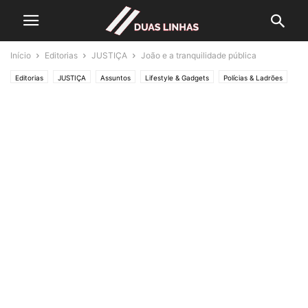
Início
Editorias
JUSTIÇA
João e a tranquilidade pública
Editorias
JUSTIÇA
Assuntos
Lifestyle & Gadgets
Polícias & Ladrões
SOCIEDADE