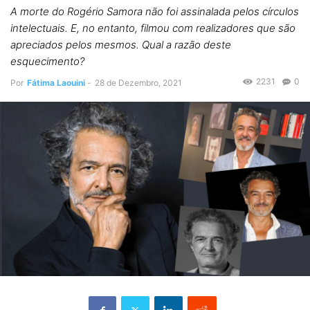
A morte do Rogério Samora não foi assinalada pelos círculos
intelectuais. E, no entanto, filmou com realizadores que são
apreciados pelos mesmos. Qual a razão deste
esquecimento?
2231
0
Por
Fátima Laouini
-
28 de Dezembro, 2021