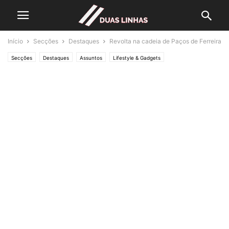
Início
Secções
Destaques
Revolta na cadeia de Paços de Ferreira
Secções
Destaques
Assuntos
Lifestyle & Gadgets
Polícias & Ladrões