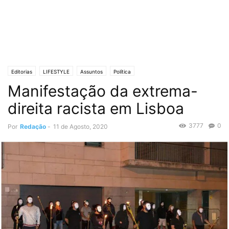
Editorias
LIFESTYLE
Assuntos
Política
Manifestação da extrema-
direita racista em Lisboa
3777
0
Por
Redação
-
11 de Agosto, 2020