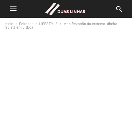
Início
Editorias
LIFESTYLE
Manifestação da extrema-direita
racista em Lisboa