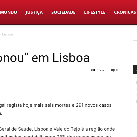
MUNDO
JUSTIÇA
SOCIEDADE
LIFESTYLE
CRÓNICAS
m Lisboa
ionou” em Lisboa
1567
0
al regista hoje mais seis mortes e 291 novos casos
.
Geral de Saúde, Lisboa e Vale do Tejo é a região onde
gnificativo, contabilizando 78% dos novos casos, ou