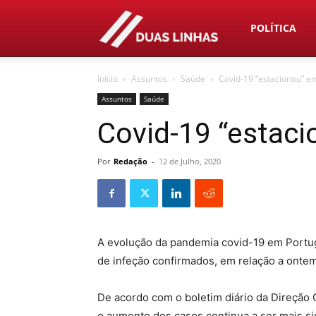
Duas
POLÍTICA
Início
Assuntos
Saúde
Covid-19 “estacionou” e
Linhas
Assuntos
Saúde
Covid-19 “estac
Por
Redação
-
12 de Julho, 2020
A evolução da pandemia covid-19 em Portug
de infeção confirmados, em relação a ontem
De acordo com o boletim diário da Direção 
o aumento dos casos continua a ser mais si