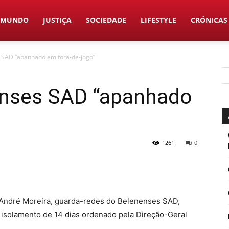
MUNDO
JUSTIÇA
SOCIEDADE
LIFESTYLE
CRÓNICAS
 SAD “apanhado em fora-de-jogo”
enses SAD “apanhado
1261
0
, André Moreira, guarda-redes do Belenenses SAD,
 isolamento de 14 dias ordenado pela Direção-Geral