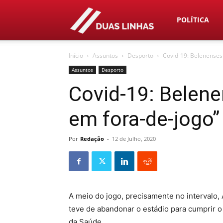
Duas
POLÍTICA
Início
Assuntos
Desporto
Covid-19: Belenenses
Linhas
Assuntos
Desporto
Covid-19: Belen
em fora-de-jogo”
Por
Redação
-
12 de Julho, 2020
A meio do jogo, precisamente no intervalo
teve de abandonar o estádio para cumprir o
da Saúde.