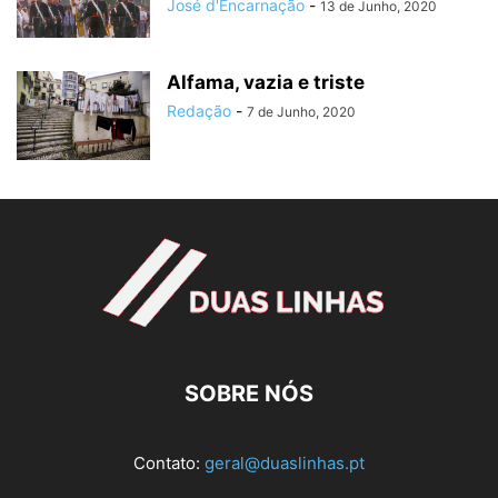
José d'Encarnação
-
13 de Junho, 2020
Alfama, vazia e triste
Redação
-
7 de Junho, 2020
SOBRE NÓS
Contato:
geral@duaslinhas.pt