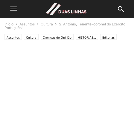
Início
Assuntos
Cultura
S. António, Tenente-coronel do Exército
Português!
Assuntos
Cultura
Crónicas de Opinião
HISTÓRIAS...
Editorias
SOCIEDADE