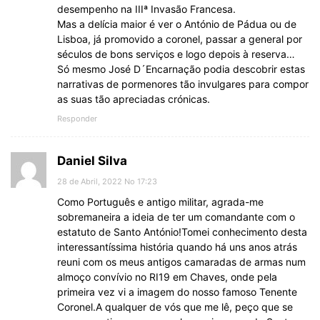
desempenho na IIIª Invasão Francesa.
Mas a delícia maior é ver o António de Pádua ou de
Lisboa, já promovido a coronel, passar a general por
séculos de bons serviços e logo depois à reserva…
Só mesmo José D´Encarnação podia descobrir estas
narrativas de pormenores tão invulgares para compor
as suas tão apreciadas crónicas.
Responder
Daniel Silva
28 de Abril, 2022 No 17:23
Como Português e antigo militar, agrada-me
sobremaneira a ideia de ter um comandante com o
estatuto de Santo António!Tomei conhecimento desta
interessantíssima história quando há uns anos atrás
reuni com os meus antigos camaradas de armas num
almoço convívio no RI19 em Chaves, onde pela
primeira vez vi a imagem do nosso famoso Tenente
Coronel.A qualquer de vós que me lê, peço que se