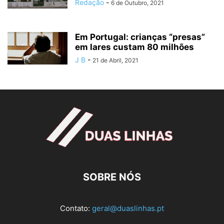
Redação
-
6 de Outubro, 2021
Em Portugal: crianças “presas”
em lares custam 80 milhões
J B
-
21 de Abril, 2021
SOBRE NÓS
Contato:
geral@duaslinhas.pt