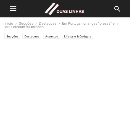
Início
Secções
Destaques
Em Portugal: crianças “presas” em
lares custam 80 milhões
Secções
Destaques
Assuntos
Lifestyle & Gadgets
Polícias & Ladrões
Política