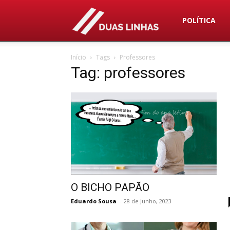
Duas
POLÍTICA
Início
Tags
Professores
Linhas
Tag: professores
O BICHO PAPÃO
Eduardo Sousa
-
28 de Junho, 2023