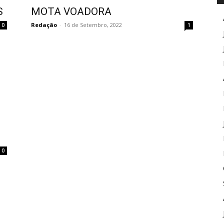
S
MOTA VOADORA
Redação
-
16 de Setembro, 2022
0
1
0