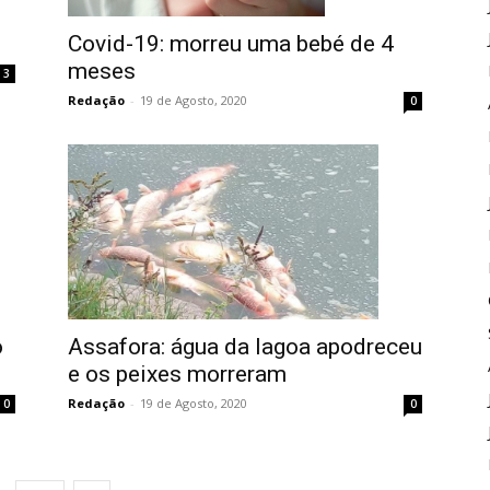
Covid-19: morreu uma bebé de 4
meses
3
Redação
-
19 de Agosto, 2020
0
o
Assafora: água da lagoa apodreceu
e os peixes morreram
Redação
-
19 de Agosto, 2020
0
0