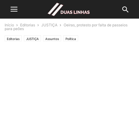
Início
Editorias
JUSTIÇA
Oeiras, protesto por falta de passeios
para peões
Editorias
JUSTIÇA
Assuntos
Política