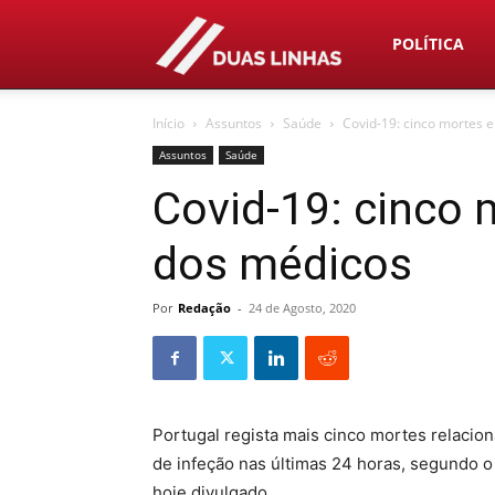
Duas
POLÍTICA
Início
Assuntos
Saúde
Covid-19: cinco mortes 
Linhas
Assuntos
Saúde
Covid-19: cinco 
dos médicos
Por
Redação
-
24 de Agosto, 2020
Portugal regista mais cinco mortes relaci
de infeção nas últimas 24 horas, segundo o
hoje divulgado.