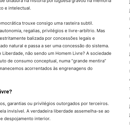
” de ditadura na história portuguesa gravou na memória
o e intelectual.
mocrática trouxe consigo uma rasteira subtil.
utonomia, regalias, privilégios e livre-arbítrio. Mas
 estritamente balizada por concessões legais e
tado natural e passa a ser uma concessão do sistema.
r de Liberdade, não sendo um Homem Livre? A sociedade
uto de consumo conceptual, numa “grande mentira”
rmanecemos acorrentados às engrenagens do
ivre?
os, garantias ou privilégios outorgados por terceiros.
la invisível. A verdadeira liberdade assemelha-se ao
de despojamento interior.