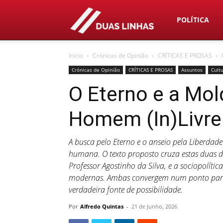
Duas
POLÍTICA
Início
Crónicas de Opinião
CRÍTICAS E PROSAS
Linhas
Crónicas de Opinião
CRÍTICAS E PROSAS
Assuntos
Cult
O Eterno e a Mol
Homem (In)Livre
A busca pelo Eterno e o anseio pela Liberda
humana. O texto proposto cruza estas duas d
Professor Agostinho da Silva, e a sociopolíti
modernas. Ambas convergem num ponto parado
verdadeira fonte de possibilidade.
Por
Alfredo Quintas
-
21 de Junho, 2026