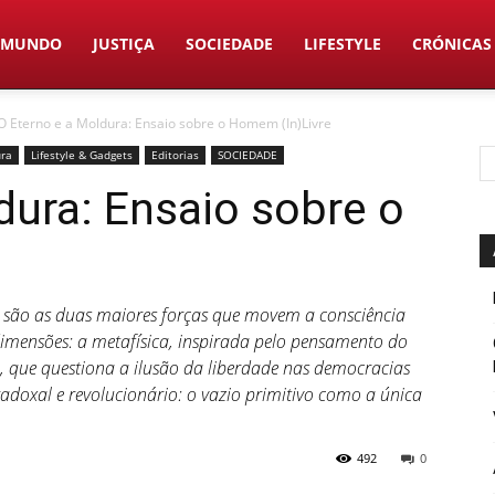
MUNDO
JUSTIÇA
SOCIEDADE
LIFESTYLE
CRÓNICAS
O Eterno e a Moldura: Ensaio sobre o Homem (In)Livre
ura
Lifestyle & Gadgets
Editorias
SOCIEDADE
dura: Ensaio sobre o
de são as duas maiores forças que movem a consciência
imensões: a metafísica, inspirada pelo pensamento do
ca, que questiona a ilusão da liberdade nas democracias
xal e revolucionário: o vazio primitivo como a única
492
0