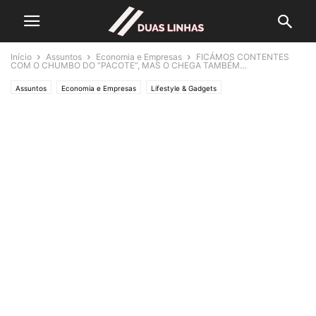
Início
Assuntos
Economia e Empresas
FICÁMOS CONTENTES
COM O CHUMBO DO “PACOTE”, MAS O CHEGA TAMBÉM…
Assuntos
Economia e Empresas
Lifestyle & Gadgets
Crónicas de Opinião
O ESTADO da ARTE
Política
Editorias
POLÍTICA
SOCIEDADE