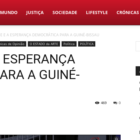
MUNDO
JUSTIÇA
SOCIEDADE
LIFESTYLE
CRÓNICAS
E E A ESPERANÇA DEMOCRÁTICA PARA A GUINÉ-BISSAU
nicas de Opinião
O ESTADO da ARTE
Política
POLÍTICA
A ESPERANÇA
ARA A GUINÉ-
469
0