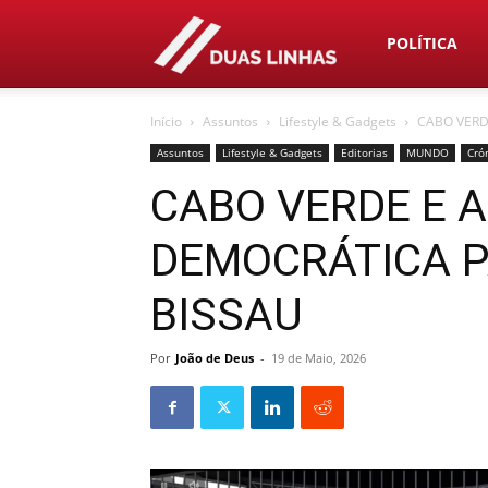
Duas
POLÍTICA
Início
Assuntos
Lifestyle & Gadgets
CABO VERD
Linhas
Assuntos
Lifestyle & Gadgets
Editorias
MUNDO
Cró
CABO VERDE E 
DEMOCRÁTICA P
BISSAU
Por
João de Deus
-
19 de Maio, 2026