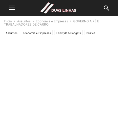
Início
Assuntos
Economia e Empresas
GOVERNO A PÉ E
TRABALHADORES DE CARRO
Assuntos
Economia e Empresas
Lifestyle & Gadgets
Política
Editorias
POLÍTICA
SOCIEDADE
Crónicas de Opinião
TINTA PERMANENTE