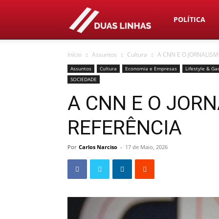
Duas
POLÍTICA
Início
Assuntos
Cultura
A CNN E O JORNALISM
Linhas
Assuntos
Cultura
Economia e Empresas
Lifestyle & Ga
SOCIEDADE
A CNN E O JOR
REFERÊNCIA
Por
Carlos Narciso
-
17 de Maio, 2026