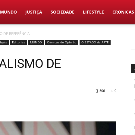
MUNDO
JUSTIÇA
SOCIEDADE
LIFESTYLE
CRÓNICAS
O DE REFERÊNCIA
dgets
Editorias
MUNDO
Crónicas de Opinião
O ESTADO da ARTE
NALISMO DE
506
0