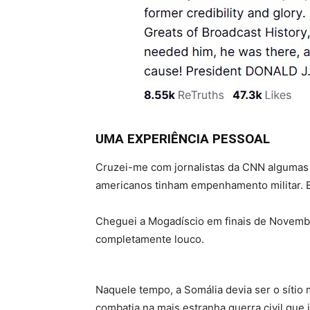
UMA EXPERIÊNCIA PESSOAL
Cruzei-me com jornalistas da CNN algumas 
americanos tinham empenhamento militar. E
Cheguei a Mogadíscio em finais de Novembro
completamente louco.
Naquele tempo, a Somália devia ser o síti
combatia na mais estranha guerra civil que 