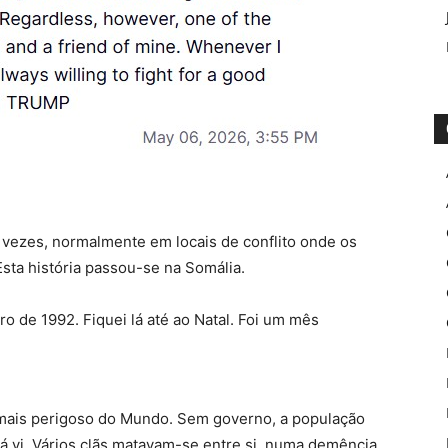
vezes, normalmente em locais de conflito onde os
sta história passou-se na Somália.
 de 1992. Fiquei lá até ao Natal. Foi um mês
o mais perigoso do Mundo. Sem governo, a população
já vi. Vários clãs matavam-se entre si, numa demência