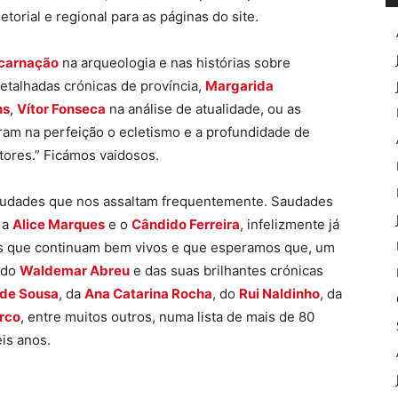
torial e regional para as páginas do site.
ncarnação
na arqueologia e nas histórias sobre
etalhadas crónicas de província,
Margarida
ns
,
Vítor Fonseca
na análise de atualidade, ou as
stram na perfeição o ecletismo e a profundidade de
tores.” Ficámos vaidosos.
saudades que nos assaltam frequentemente. Saudades
 a
Alice Marques
e o
Cândido Ferreira
, infelizmente já
os que continuam bem vivos e que esperamos que, um
s do
Waldemar Abreu
e das suas brilhantes crónicas
 de Sousa
, da
Ana Catarina Rocha
, do
Rui Naldinho
, da
arco
, entre muitos outros, numa lista de mais de 80
is anos.