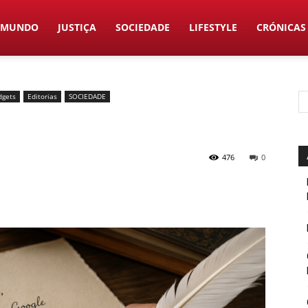
MUNDO
JUSTIÇA
SOCIEDADE
LIFESTYLE
CRÓNICAS
dgets
Editorias
SOCIEDADE
476
0