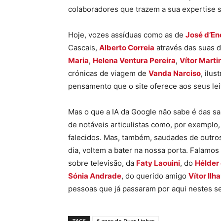
colaboradores que trazem a sua expertise se
Hoje, vozes assíduas como as de
José d’E
Cascais,
Alberto Correia
através das suas d
Maria
,
Helena Ventura Pereira
,
Vítor Marti
crónicas de viagem de
Vanda Narciso
, ilu
pensamento que o site oferece aos seus lei
Mas o que a IA da Google não sabe é das 
de notáveis articulistas como, por exemplo,
falecidos. Mas, também, saudades de outr
dia, voltem a bater na nossa porta. Falamo
sobre televisão, da
Faty Laouini
, do
Hélder
Sónia Andrade
, do querido amigo
Vítor Ilh
pessoas que já passaram por aqui nestes se
TAGS
6 anos do Duas Linhas