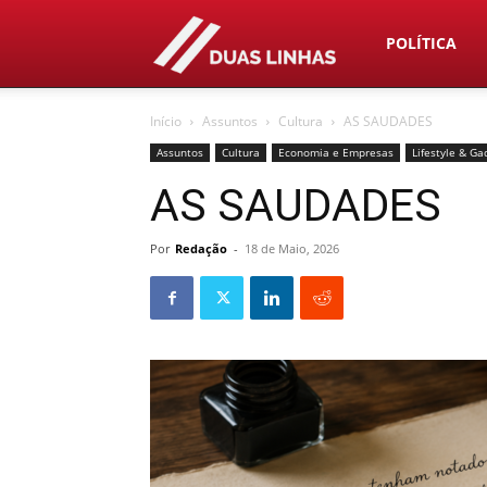
Duas
POLÍTICA
Início
Assuntos
Cultura
AS SAUDADES
Linhas
Assuntos
Cultura
Economia e Empresas
Lifestyle & Ga
AS SAUDADES
Por
Redação
-
18 de Maio, 2026