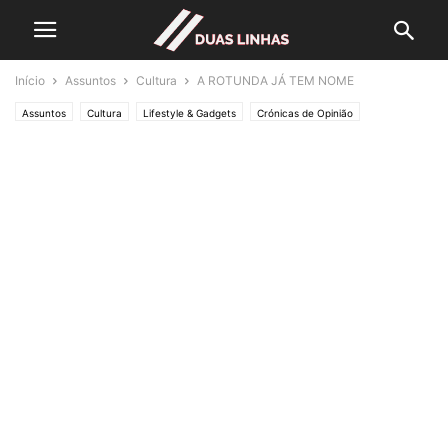
Início
Assuntos
Cultura
A ROTUNDA JÁ TEM NOME
Assuntos
Cultura
Lifestyle & Gadgets
Crónicas de Opinião
O ESTADO da ARTE
Editorias
SOCIEDADE