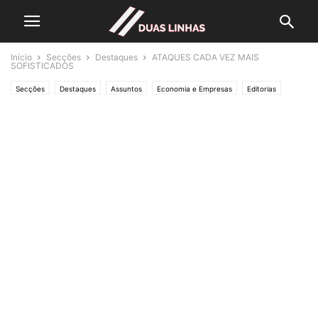
Início
Secções
Destaques
ATAQUES CADA VEZ MAIS
SOFISTICADOS
Secções
Destaques
Assuntos
Economia e Empresas
Editorias
JUSTIÇA
Lifestyle & Gadgets
Crónicas de Opinião
O ESTADO da ARTE
Polícias & Ladrões
SOCIEDADE