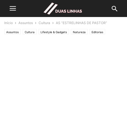
Início
Assuntos
Cultura
AS “ESTRELINHAS DE PASTOR”
Assuntos
Cultura
Lifestyle & Gadgets
Natureza
Editorias
SOCIEDADE
Crónicas de Opinião
UM CRONISTA DE PROVÍNCIA