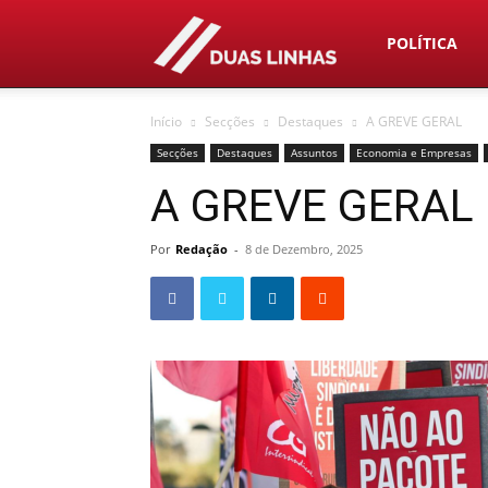
Duas
POLÍTICA
Início
Secções
Destaques
A GREVE GERAL
Linhas
Secções
Destaques
Assuntos
Economia e Empresas
A GREVE GERAL
Por
Redação
-
8 de Dezembro, 2025