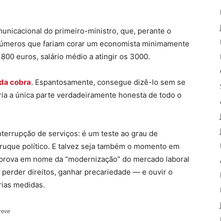
municacional do primeiro-ministro, que, perante o
r números que fariam corar um economista minimamente
1800 euros, salário médio a atingir os 3000.
da cobra
. Espantosamente, consegue dizê-lo sem se
seria a única parte verdadeiramente honesta de todo o
nterrupção de serviços: é um teste ao grau de
 truque político. E talvez seja também o momento em
aprova em nome da “modernização” do mercado laboral
perder direitos, ganhar precariedade — e ouvir o
rias medidas.
reve