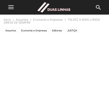
Início
Assuntos
Economia e Empresas
TALVEZ A MAIS LONGA
GREVE DE SEMPRE
Assuntos
Economia e Empresas
Editorias
JUSTIÇA
Lifestyle & Gadgets
Polícias & Ladrões
Política
SOCIEDADE