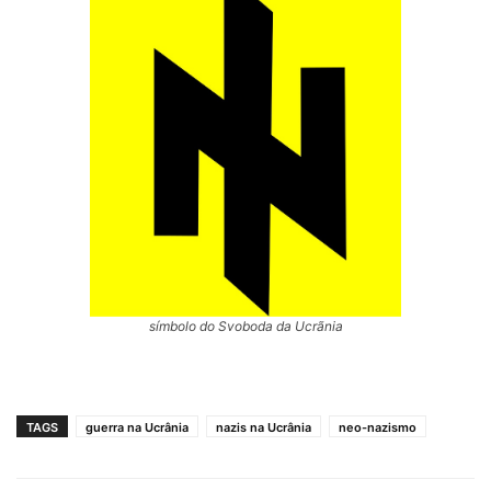
símbolo do Svoboda da Ucrãnia
TAGS
guerra na Ucrânia
nazis na Ucrânia
neo-nazismo