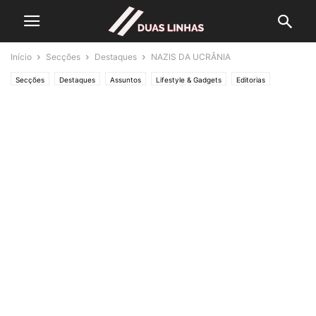
Início
Secções
Destaques
NAZIS DA UCRÂNIA
Secções
Destaques
Assuntos
Lifestyle & Gadgets
Editorias
MUNDO
Crónicas de Opinião
O ESTADO da ARTE
Política