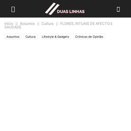
Início
Assuntos
Cultura
FLORES, RITUAIS DE AFECTO E
SAUDADE
Assuntos
Cultura
Lifestyle & Gadgets
Crónicas de Opinião
UM CRONISTA DE PROVÍNCIA