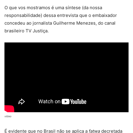
O que vos mostramos é uma síntese (da nossa
responsabilidade) dessa entrevista que o embaixador
concedeu ao jornalista Guilherme Menezes, do canal
brasileiro TV Justiça.
vídeo
É evidente que no Brasil não se aplica a
fatwa
decretada